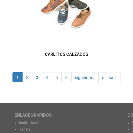
CARLITOS CALZADOS
1
2
3
4
5
6
siguiente ›
última »
ENLACES RÁPIDOS
C
Institucional
Tarjeta