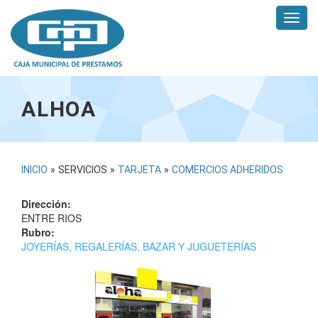
Pasar
Toggl
al
navig
contenido
principal
ALHOA
USTED
INICIO
»
SERVICIOS
»
TARJETA
»
COMERCIOS ADHERIDOS
ESTÁ
Dirección:
AQUÍ
ENTRE RIOS
Rubro:
JOYERÍAS, REGALERÍAS, BAZAR Y JUGUETERÍAS