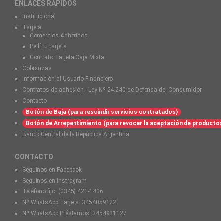
ENLACES RÁPIDOS
Institucional
Tarjeta
Comercios Adheridos
Pedí tu tarjeta
Contrato Tarjeta Caja Mixta
Cobranzas
Información al Usuario Financiero
Contratos de adhesión - Ley Nº 24.240 de Defensa del Consumidor
Contacto
Botón de Baja (para rescindir servicios contratados)
Botón de Arrepentimiento (para revocar la aceptación de producto
Banco Central de la República Argentina
CONTACTO
Seguinos en Facebook
Seguinos en Instragram
Teléfono fijo:
(0345) 421-1406
Nº WhatsApp Tarjeta:
3454059122
Nº WhatsApp Préstamos:
3454931127