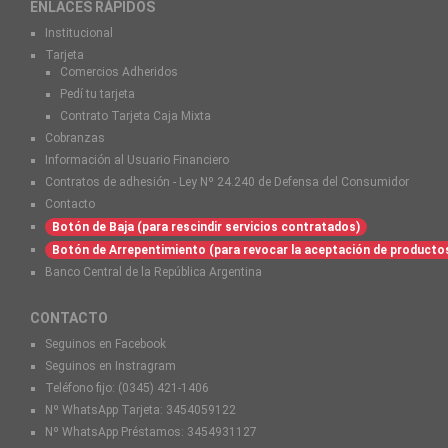
ENLACES RÁPIDOS
Institucional
Tarjeta
Comercios Adheridos
Pedí tu tarjeta
Contrato Tarjeta Caja Mixta
Cobranzas
Información al Usuario Financiero
Contratos de adhesión - Ley Nº 24.240 de Defensa del Consumidor
Contacto
Botón de Baja (para rescindir servicios contratados)
Botón de Arrepentimiento (para revocar la aceptación de producto
Banco Central de la República Argentina
CONTACTO
Seguinos en Facebook
Seguinos en Instragram
Teléfono fijo:
(0345) 421-1406
Nº WhatsApp Tarjeta:
3454059122
Nº WhatsApp Préstamos:
3454931127