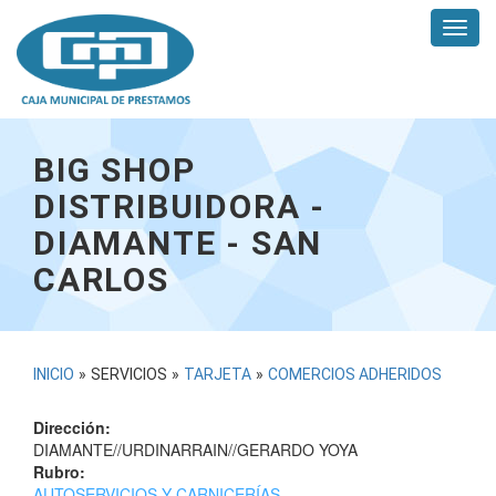
Pasar
Toggl
al
navig
contenido
principal
BIG SHOP
DISTRIBUIDORA -
DIAMANTE - SAN
CARLOS
USTED
INICIO
»
SERVICIOS
»
TARJETA
»
COMERCIOS ADHERIDOS
ESTÁ
Dirección:
AQUÍ
DIAMANTE//URDINARRAIN//GERARDO YOYA
Rubro:
AUTOSERVICIOS Y CARNICERÍAS