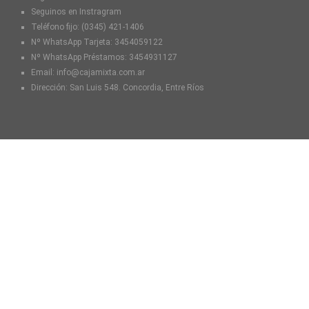
Seguinos en Instragram
Teléfono fijo:
(0345) 421-1406
Nº WhatsApp Tarjeta:
3454059122
Nº WhatsApp Préstamos:
3454931127
Email:
info@cajamixta.com.ar
Dirección: San Luis 548. Concordia, Entre Ríos