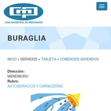
Pasar
Toggl
al
navig
contenido
principal
BURAGLIA
USTED
INICIO
»
SERVICIOS
»
TARJETA
»
COMERCIOS ADHERIDOS
ESTÁ
Dirección:
AQUÍ
MENDIBURU
Rubro:
AUTOSERVICIOS Y CARNICERÍAS