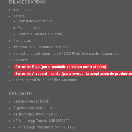
ENLACES RÁPIDOS
Institucional
Tarjeta
Comercios Adheridos
Pedí tu tarjeta
Contrato Tarjeta Caja Mixta
Cobranzas
Información al Usuario Financiero
Contratos de adhesión - Ley Nº 24.240 de Defensa del Consumidor
Contacto
Botón de Baja (para rescindir servicios contratados)
Botón de Arrepentimiento (para revocar la aceptación de producto
Banco Central de la República Argentina
CONTACTO
Seguinos en Facebook
Seguinos en Instragram
Teléfono fijo:
(0345) 421-1406
Nº WhatsApp Tarjeta:
3454059122
Nº WhatsApp Préstamos:
3454931127