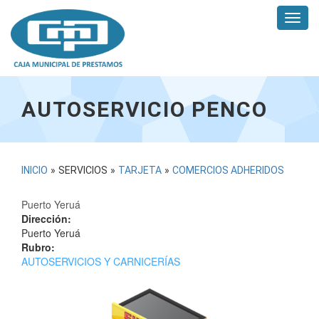
Pasar
Toggl
al
navig
contenido
principal
AUTOSERVICIO PENCO
USTED
INICIO
»
SERVICIOS
»
TARJETA
»
COMERCIOS ADHERIDOS
ESTÁ
Puerto Yeruá
AQUÍ
Dirección:
Puerto Yeruá
Rubro:
AUTOSERVICIOS Y CARNICERÍAS