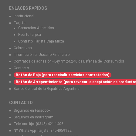
ENLACES RÁPIDOS
Institucional
Tarjeta
Comercios Adheridos
Pedí tu tarjeta
Contrato Tarjeta Caja Mixta
Cobranzas
Información al Usuario Financiero
Contratos de adhesión - Ley Nº 24.240 de Defensa del Consumidor
Contacto
Botón de Baja (para rescindir servicios contratados)
Botón de Arrepentimiento (para revocar la aceptación de producto
Banco Central de la República Argentina
CONTACTO
Seguinos en Facebook
Seguinos en Instragram
Teléfono fijo:
(0345) 421-1406
Nº WhatsApp Tarjeta:
3454059122