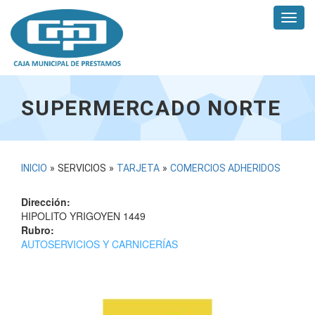
Pasar
Toggl
al
navig
contenido
principal
SUPERMERCADO NORTE
USTED
INICIO
»
SERVICIOS
»
TARJETA
»
COMERCIOS ADHERIDOS
ESTÁ
Dirección:
AQUÍ
HIPOLITO YRIGOYEN 1449
Rubro:
AUTOSERVICIOS Y CARNICERÍAS