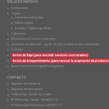
ENLACES RÁPIDOS
Institucional
Tarjeta
Comercios Adheridos
Pedí tu tarjeta
Contrato Tarjeta Caja Mixta
Cobranzas
Información al Usuario Financiero
Contratos de adhesión - Ley Nº 24.240 de Defensa del Consumidor
Contacto
Botón de Baja (para rescindir servicios contratados)
Botón de Arrepentimiento (para revocar la aceptación de producto
Banco Central de la República Argentina
CONTACTO
Seguinos en Facebook
Seguinos en Instragram
Teléfono fijo:
(0345) 421-1406
Nº WhatsApp Tarjeta:
3454059122
Nº WhatsApp Préstamos:
3454931127