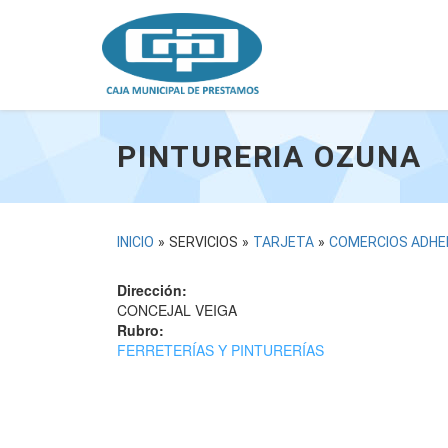
Pasar
al
contenido
principal
PINTURERIA OZUNA
USTED
INICIO
»
SERVICIOS
»
TARJETA
»
COMERCIOS ADHE
ESTÁ
Dirección:
AQUÍ
CONCEJAL VEIGA
Rubro:
FERRETERÍAS Y PINTURERÍAS