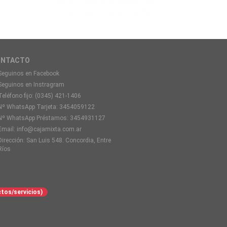
ONTACTO
Seguinos en Facebook
Seguinos en Instragram
Teléfono fijo:
(0345) 421-1406
Nº WhatsApp Tarjeta:
3454059122
Nº WhatsApp Préstamos:
3454931127
Email:
info@cajamixta.com.ar
Dirección: San Luis 548. Concordia, Entre
Ríos
ctos/servicios)