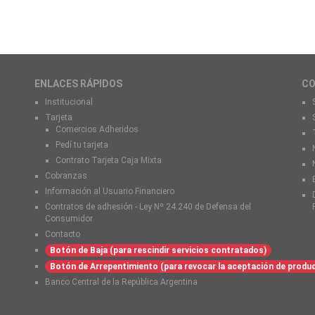
ENLACES RÁPIDOS
C
Institucional
Tarjeta
Comercios Adheridos
Pedí tu tarjeta
Contrato Tarjeta Caja Mixta
Cobranzas
Información al Usuario Financiero
Contratos de adhesión - Ley Nº 24.240 de Defensa del
Consumidor
Contacto
Botón de Baja (para rescindir servicios contratados)
Botón de Arrepentimiento (para revocar la aceptación de produ
Banco Central de la República Argentina