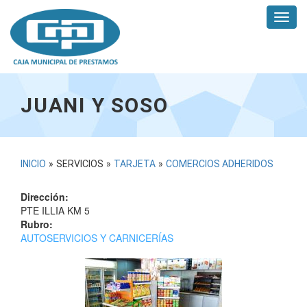
Pasar
Toggl
al
navig
contenido
principal
JUANI Y SOSO
USTED
INICIO
»
SERVICIOS
»
TARJETA
»
COMERCIOS ADHERIDOS
ESTÁ
Dirección:
AQUÍ
PTE ILLIA KM 5
Rubro:
AUTOSERVICIOS Y CARNICERÍAS