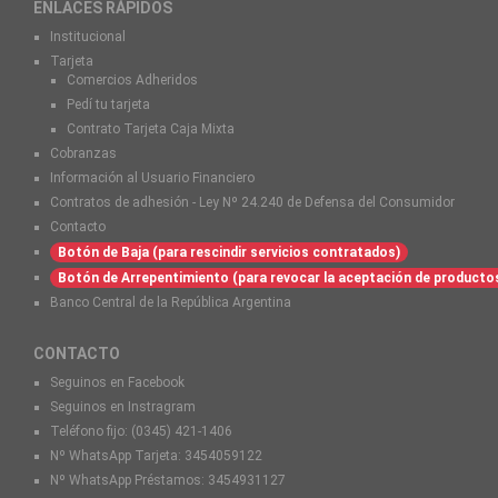
ENLACES RÁPIDOS
Institucional
Tarjeta
Comercios Adheridos
Pedí tu tarjeta
Contrato Tarjeta Caja Mixta
Cobranzas
Información al Usuario Financiero
Contratos de adhesión - Ley Nº 24.240 de Defensa del Consumidor
Contacto
Botón de Baja (para rescindir servicios contratados)
Botón de Arrepentimiento (para revocar la aceptación de producto
Banco Central de la República Argentina
CONTACTO
Seguinos en Facebook
Seguinos en Instragram
Teléfono fijo:
(0345) 421-1406
Nº WhatsApp Tarjeta:
3454059122
Nº WhatsApp Préstamos:
3454931127