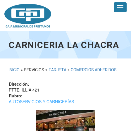
Pasar
Toggl
al
navig
contenido
principal
CARNICERIA LA CHACRA
USTED
INICIO
»
SERVICIOS
»
TARJETA
»
COMERCIOS ADHERIDOS
ESTÁ
Dirección:
AQUÍ
PTTE. ILLIA 421
Rubro:
AUTOSERVICIOS Y CARNICERÍAS