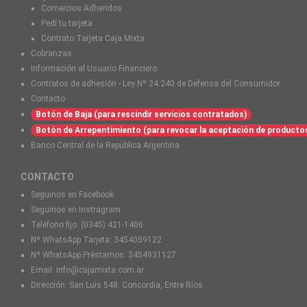
Comercios Adheridos
Pedí tu tarjeta
Contrato Tarjeta Caja Mixta
Cobranzas
Información al Usuario Financiero
Contratos de adhesión - Ley Nº 24.240 de Defensa del Consumidor
Contacto
Botón de Baja (para rescindir servicios contratados)
Botón de Arrepentimiento (para revocar la aceptación de producto
Banco Central de la República Argentina
CONTACTO
Seguinos en Facebook
Seguinos en Instragram
Teléfono fijo:
(0345) 421-1406
Nº WhatsApp Tarjeta:
3454059122
Nº WhatsApp Préstamos:
3454931127
Email:
info@cajamixta.com.ar
Dirección: San Luis 548. Concordia, Entre Ríos